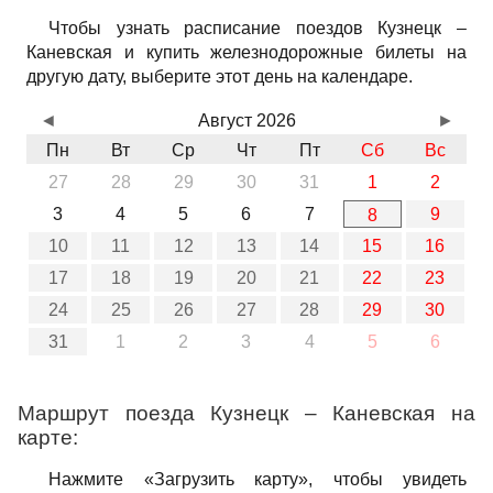
Чтобы узнать расписание поездов Кузнецк –
Каневская и купить железнодорожные билеты на
другую дату, выберите этот день на календаре.
◄
Август 2026
►
Пн
Вт
Ср
Чт
Пт
Сб
Вс
27
28
29
30
31
1
2
3
4
5
6
7
9
8
10
11
12
13
14
15
16
17
18
19
20
21
22
23
24
25
26
27
28
29
30
31
1
2
3
4
5
6
Маршрут поезда Кузнецк – Каневская на
карте:
Нажмите «Загрузить карту», чтобы увидеть