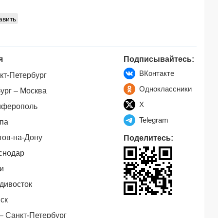
авить
я
Подписывайтесь:
ВКонтакте
кт-Петербург
Одноклассники
ург – Москва
X
мферополь
Telegram
па
тов-на-Дону
Поделитесь:
снодар
и
дивосток
ск
– Санкт-Петербург