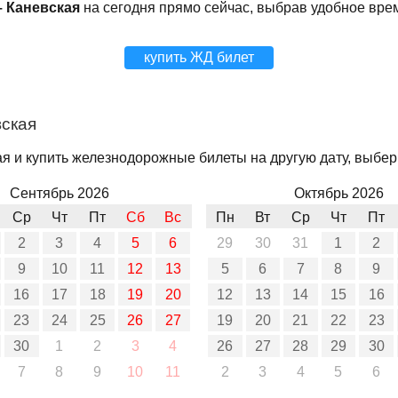
– Каневская
на сегодня прямо сейчас, выбрав удобное вре
купить ЖД билет
вская
я и купить железнодорожные билеты на другую дату, выбери
Сентябрь 2026
Октябрь 2026
Ср
Чт
Пт
Сб
Вс
Пн
Вт
Ср
Чт
Пт
2
3
4
5
6
29
30
31
1
2
9
10
11
12
13
5
6
7
8
9
16
17
18
19
20
12
13
14
15
16
23
24
25
26
27
19
20
21
22
23
30
1
2
3
4
26
27
28
29
30
7
8
9
10
11
2
3
4
5
6