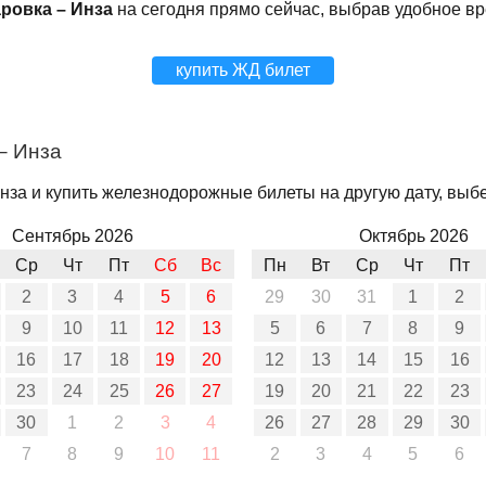
ровка – Инза
на сегодня прямо сейчас, выбрав удобное в
купить ЖД билет
– Инза
за и купить железнодорожные билеты на другую дату, выбе
Сентябрь 2026
Октябрь 2026
Ср
Чт
Пт
Сб
Вс
Пн
Вт
Ср
Чт
Пт
2
3
4
5
6
29
30
31
1
2
9
10
11
12
13
5
6
7
8
9
16
17
18
19
20
12
13
14
15
16
23
24
25
26
27
19
20
21
22
23
30
1
2
3
4
26
27
28
29
30
7
8
9
10
11
2
3
4
5
6