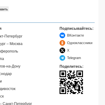
авить
я
Подписывайтесь:
ВКонтакте
кт-Петербург
Одноклассники
ург – Москва
X
мферополь
Telegram
па
тов-на-Дону
Поделитесь:
снодар
и
дивосток
ск
– Санкт-Петербург