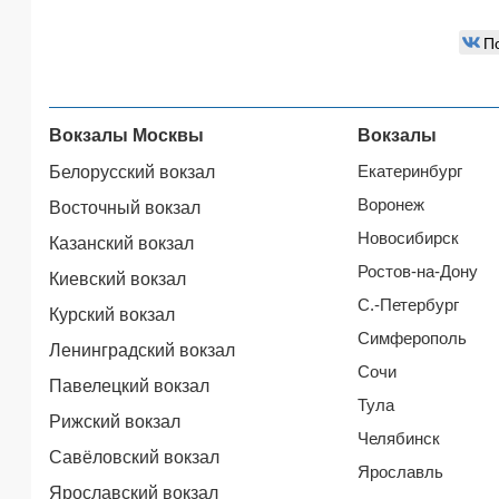
П
Вокзалы Москвы
Вокзалы
Екатеринбург
Белорусский вокзал
Воронеж
Восточный вокзал
Новосибирск
Казанский вокзал
Ростов-на-Дону
Киевский вокзал
С.-Петербург
Курский вокзал
Симферополь
Ленинградский вокзал
Сочи
Павелецкий вокзал
Тула
Рижский вокзал
Челябинск
Савёловский вокзал
Ярославль
Ярославский вокзал