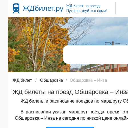
ЖД билет на поезд.
ЖДбилет.ру
Путешествуйте с нами!
ЖД билет
Обшаровка
Обшаровка – Инза
ЖД билеты на поезд Обшаровка – Инза
ЖД билеты и расписание поездов по маршруту Об
В расписании указан маршрут поезда, время о
Обшаровка – Инза на сегодня по низкой цене онлайн