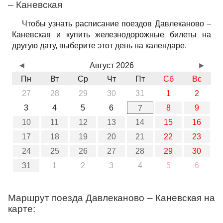
– Каневская
Чтобы узнать расписание поездов Давлеканово –
Каневская и купить железнодорожные билеты на
другую дату, выберите этот день на календаре.
◄
Август 2026
►
Пн
Вт
Ср
Чт
Пт
Сб
Вс
27
28
29
30
31
1
2
3
4
5
6
8
9
7
10
11
12
13
14
15
16
17
18
19
20
21
22
23
24
25
26
27
28
29
30
31
1
2
3
4
5
6
Маршрут поезда Давлеканово – Каневская на
карте: