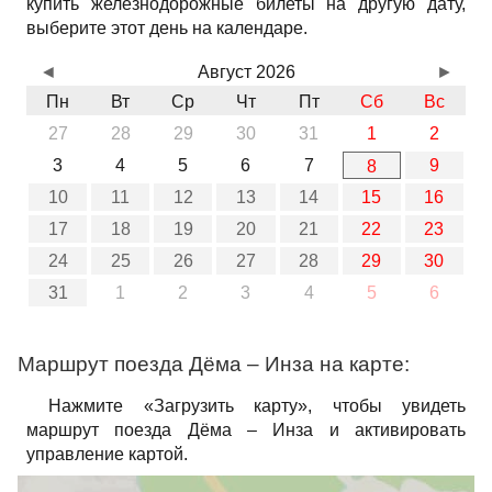
купить железнодорожные билеты на другую дату,
выберите этот день на календаре.
◄
Август 2026
►
Пн
Вт
Ср
Чт
Пт
Сб
Вс
27
28
29
30
31
1
2
3
4
5
6
7
9
8
10
11
12
13
14
15
16
17
18
19
20
21
22
23
24
25
26
27
28
29
30
31
1
2
3
4
5
6
Маршрут поезда Дёма – Инза на карте:
Нажмите «Загрузить карту», чтобы увидеть
маршрут поезда Дёма – Инза и активировать
управление картой.