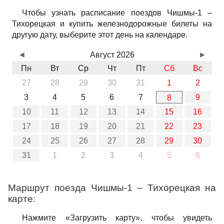
Чтобы узнать расписание поездов Чишмы-1 –
Тихорецкая и купить железнодорожные билеты на
другую дату, выберите этот день на календаре.
◄
Август 2026
►
Пн
Вт
Ср
Чт
Пт
Сб
Вс
27
28
29
30
31
1
2
3
4
5
6
7
9
8
10
11
12
13
14
15
16
17
18
19
20
21
22
23
24
25
26
27
28
29
30
31
1
2
3
4
5
6
Маршрут поезда Чишмы-1 – Тихорецкая на
карте:
Нажмите «Загрузить карту», чтобы увидеть