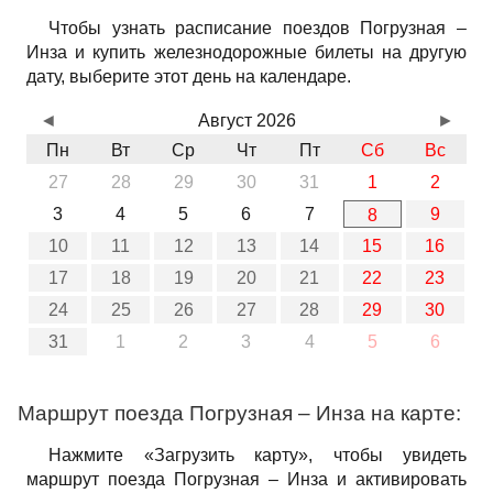
Чтобы узнать расписание поездов Погрузная –
Инза и купить железнодорожные билеты на другую
дату, выберите этот день на календаре.
◄
Август 2026
►
Пн
Вт
Ср
Чт
Пт
Сб
Вс
27
28
29
30
31
1
2
3
4
5
6
7
9
8
10
11
12
13
14
15
16
17
18
19
20
21
22
23
24
25
26
27
28
29
30
31
1
2
3
4
5
6
Маршрут поезда Погрузная – Инза на карте:
Нажмите «Загрузить карту», чтобы увидеть
маршрут поезда Погрузная – Инза и активировать