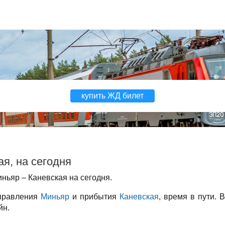
купить ЖД билет
я, на сегодня
ньяр – Каневская на сегодня.
тправления
Миньяр
и прибытия
Каневская
, время в пути. 
йн.