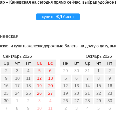
яр – Каневская
на сегодня прямо сейчас, выбрав удобное
купить ЖД билет
аневская
ская и купить железнодорожные билеты на другую дату, выб
Сентябрь 2026
Октябрь 2026
Ср
Чт
Пт
Сб
Вс
Пн
Вт
Ср
Чт
Пт
2
3
4
5
6
29
30
31
1
2
9
10
11
12
13
5
6
7
8
9
16
17
18
19
20
12
13
14
15
16
23
24
25
26
27
19
20
21
22
23
30
1
2
3
4
26
27
28
29
30
7
8
9
10
11
2
3
4
5
6