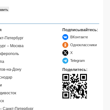
авить
я
Подписывайтесь:
ВКонтакте
кт-Петербург
Одноклассники
ург – Москва
X
мферополь
Telegram
па
тов-на-Дону
Поделитесь:
снодар
и
дивосток
ск
– Санкт-Петербург