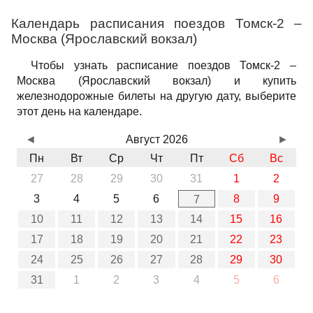
Календарь расписания поездов Томск-2 –
Москва (Ярославский вокзал)
Чтобы узнать расписание поездов Томск-2 –
Москва (Ярославский вокзал) и купить
железнодорожные билеты на другую дату, выберите
этот день на календаре.
◄
Август 2026
►
Пн
Вт
Ср
Чт
Пт
Сб
Вс
27
28
29
30
31
1
2
3
4
5
6
8
9
7
10
11
12
13
14
15
16
17
18
19
20
21
22
23
24
25
26
27
28
29
30
31
1
2
3
4
5
6