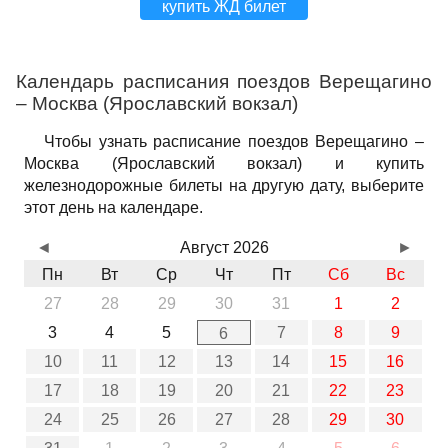
купить ЖД билет
Календарь расписания поездов Верещагино
– Москва (Ярославский вокзал)
Чтобы узнать расписание поездов Верещагино –
Москва (Ярославский вокзал) и купить
железнодорожные билеты на другую дату, выберите
этот день на календаре.
◄
Август 2026
►
Пн
Вт
Ср
Чт
Пт
Сб
Вс
27
28
29
30
31
1
2
3
4
5
7
8
9
6
10
11
12
13
14
15
16
17
18
19
20
21
22
23
24
25
26
27
28
29
30