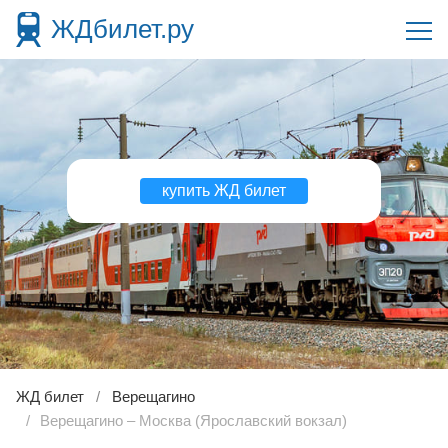
ЖДбилет.ру
купить ЖД билет
ЖД билет
Верещагино
Верещагино – Москва (Ярославский вокзал)