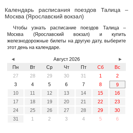
Календарь расписания поездов Талица –
Москва (Ярославский вокзал)
Чтобы узнать расписание поездов Талица –
Москва (Ярославский вокзал) и купить
железнодорожные билеты на другую дату, выберите
этот день на календаре.
◄
Август 2026
►
Пн
Вт
Ср
Чт
Пт
Сб
Вс
27
28
29
30
31
1
2
3
4
5
6
7
8
9
10
11
12
13
14
15
16
17
18
19
20
21
22
23
24
25
26
27
28
29
30
31
1
2
3
4
5
6