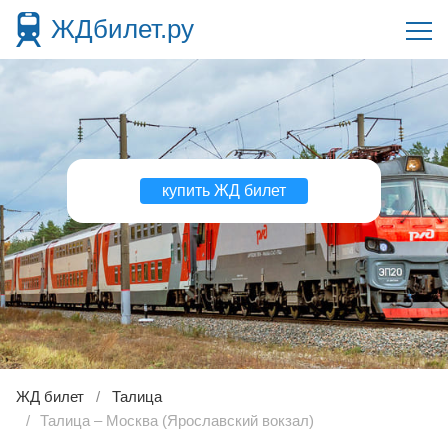
ЖДбилет.ру
купить ЖД билет
ЖД билет
Талица
Талица – Москва (Ярославский вокзал)