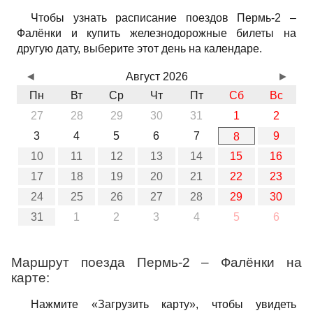
Чтобы узнать расписание поездов Пермь-2 –
Фалёнки и купить железнодорожные билеты на
другую дату, выберите этот день на календаре.
◄
Август 2026
►
Пн
Вт
Ср
Чт
Пт
Сб
Вс
27
28
29
30
31
1
2
3
4
5
6
7
9
8
10
11
12
13
14
15
16
17
18
19
20
21
22
23
24
25
26
27
28
29
30
31
1
2
3
4
5
6
Маршрут поезда Пермь-2 – Фалёнки на
карте:
Нажмите «Загрузить карту», чтобы увидеть