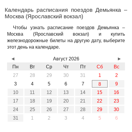
Календарь расписания поездов Демьянка –
Москва (Ярославский вокзал)
Чтобы узнать расписание поездов Демьянка –
Москва (Ярославский вокзал) и купить
железнодорожные билеты на другую дату, выберите
этот день на календаре.
◄
Август 2026
►
Пн
Вт
Ср
Чт
Пт
Сб
Вс
27
28
29
30
31
1
2
3
4
5
6
7
9
8
10
11
12
13
14
15
16
17
18
19
20
21
22
23
24
25
26
27
28
29
30
31
1
2
3
4
5
6