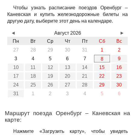
Чтобы узнать расписание поездов Оренбург –
Каневская и купить железнодорожные билеты на
другую дату, выберите этот день на календаре.
◄
Август 2026
►
Пн
Вт
Ср
Чт
Пт
Сб
Вс
27
28
29
30
31
1
2
3
4
5
6
7
9
8
10
11
12
13
14
15
16
17
18
19
20
21
22
23
24
25
26
27
28
29
30
31
1
2
3
4
5
6
Маршрут поезда Оренбург – Каневская на
карте:
Нажмите «Загрузить карту», чтобы увидеть