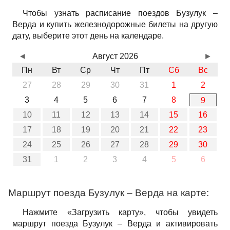
Чтобы узнать расписание поездов Бузулук –
Верда и купить железнодорожные билеты на другую
дату, выберите этот день на календаре.
◄
Август 2026
►
Пн
Вт
Ср
Чт
Пт
Сб
Вс
27
28
29
30
31
1
2
3
4
5
6
7
8
9
10
11
12
13
14
15
16
17
18
19
20
21
22
23
24
25
26
27
28
29
30
31
1
2
3
4
5
6
Маршрут поезда Бузулук – Верда на карте:
Нажмите «Загрузить карту», чтобы увидеть
маршрут поезда Бузулук – Верда и активировать