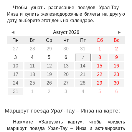
Чтобы узнать расписание поездов Урал-Тау –
Инза и купить железнодорожные билеты на другую
дату, выберите этот день на календаре.
◄
Август 2026
►
Пн
Вт
Ср
Чт
Пт
Сб
Вс
27
28
29
30
31
1
2
3
4
5
6
8
9
7
10
11
12
13
14
15
16
17
18
19
20
21
22
23
24
25
26
27
28
29
30
31
1
2
3
4
5
6
Маршрут поезда Урал-Тау – Инза на карте:
Нажмите «Загрузить карту», чтобы увидеть
маршрут поезда Урал-Тау – Инза и активировать