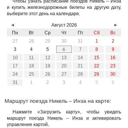
Чтобы узнать расписание поездов Никель – Инза
и купить железнодорожные билеты на другую дату,
выберите этот день на календаре.
◄
Август 2026
►
Пн
Вт
Ср
Чт
Пт
Сб
Вс
27
28
29
30
31
1
2
3
4
5
7
8
9
6
10
11
12
13
14
15
16
17
18
19
20
21
22
23
24
25
26
27
28
29
30
31
1
2
3
4
5
6
Маршрут поезда Никель – Инза на карте:
Нажмите «Загрузить карту», чтобы увидеть
маршрут поезда Никель – Инза и активировать
управление картой.