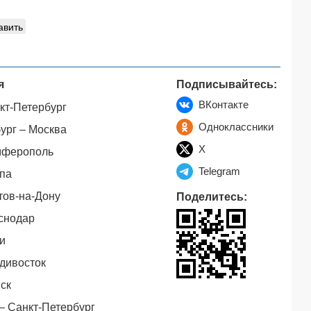
авить
я
Подписывайтесь:
ВКонтакте
кт-Петербург
Одноклассники
ург – Москва
X
мферополь
Telegram
па
тов-на-Дону
Поделитесь:
снодар
и
дивосток
ск
– Санкт-Петербург