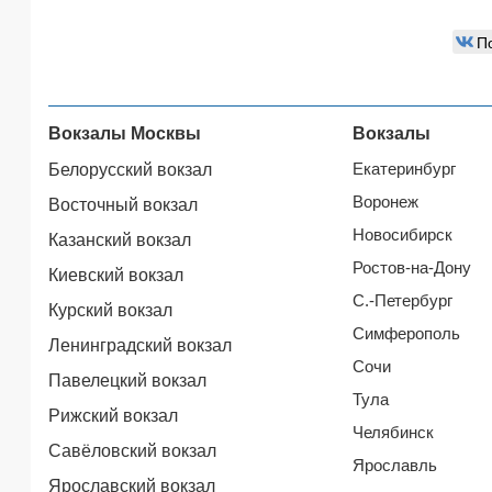
П
Вокзалы Москвы
Вокзалы
Екатеринбург
Белорусский вокзал
Воронеж
Восточный вокзал
Новосибирск
Казанский вокзал
Ростов-на-Дону
Киевский вокзал
С.-Петербург
Курский вокзал
Симферополь
Ленинградский вокзал
Сочи
Павелецкий вокзал
Тула
Рижский вокзал
Челябинск
Савёловский вокзал
Ярославль
Ярославский вокзал