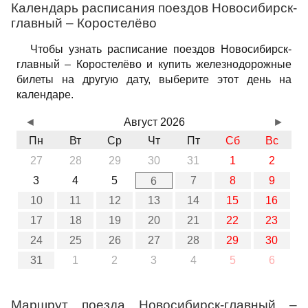
Календарь расписания поездов Новосибирск-
главный – Коростелёво
Чтобы узнать расписание поездов Новосибирск-
главный – Коростелёво и купить железнодорожные
билеты на другую дату, выберите этот день на
календаре.
◄
Август 2026
►
Пн
Вт
Ср
Чт
Пт
Сб
Вс
27
28
29
30
31
1
2
3
4
5
7
8
9
6
10
11
12
13
14
15
16
17
18
19
20
21
22
23
24
25
26
27
28
29
30
31
1
2
3
4
5
6
Маршрут поезда Новосибирск-главный –