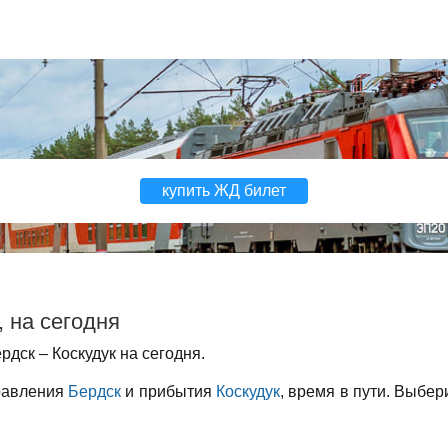
купить ЖД билет
 на сегодня
дск – Коскудук на сегодня.
правления
Бердск
и прибытия
Коскудук
, время в пути. Выбер