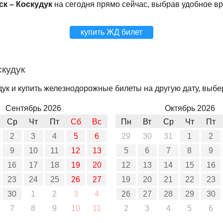
ск – Коскудук
на сегодня прямо сейчас, выбрав удобное в
купить ЖД билет
скудук
ук и купить железнодорожные билеты на другую дату, выбер
Сентябрь 2026
Октябрь 2026
Ср
Чт
Пт
Сб
Вс
Пн
Вт
Ср
Чт
Пт
2
3
4
5
6
29
30
31
1
2
9
10
11
12
13
5
6
7
8
9
16
17
18
19
20
12
13
14
15
16
23
24
25
26
27
19
20
21
22
23
30
1
2
3
4
26
27
28
29
30
7
8
9
10
11
2
3
4
5
6