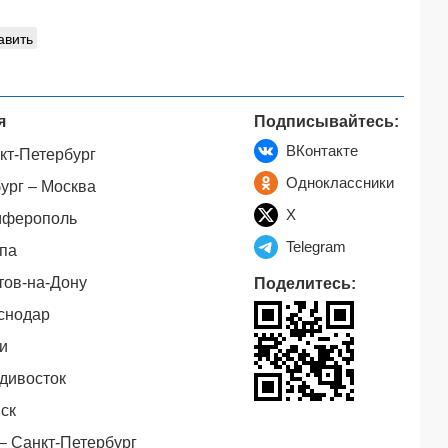
авить
я
Подписывайтесь:
ВКонтакте
кт-Петербург
Одноклассники
ург – Москва
X
мферополь
Telegram
па
тов-на-Дону
Поделитесь:
снодар
и
дивосток
ск
– Санкт-Петербург