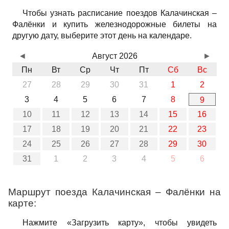
Чтобы узнать расписание поездов Калачинская –
Фалёнки и купить железнодорожные билеты на
другую дату, выберите этот день на календаре.
◄
Август 2026
►
Пн
Вт
Ср
Чт
Пт
Сб
Вс
27
28
29
30
31
1
2
3
4
5
6
7
8
9
10
11
12
13
14
15
16
17
18
19
20
21
22
23
24
25
26
27
28
29
30
31
1
2
3
4
5
6
Маршрут поезда Калачинская – Фалёнки на
карте:
Нажмите «Загрузить карту», чтобы увидеть