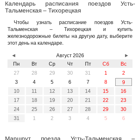
Календарь расписания поездов Усть-
Тальменская – Тихорецкая
Чтобы узнать расписание поездов Усть-
Тальменская – Тихорецкая и купить
железнодорожные билеты на другую дату, выберите
этот день на календаре.
◄
Август 2026
►
Пн
Вт
Ср
Чт
Пт
Сб
Вс
27
28
29
30
31
1
2
3
4
5
6
7
8
9
10
11
12
13
14
15
16
17
18
19
20
21
22
23
24
25
26
27
28
29
30
31
1
2
3
4
5
6
Маршрут поезда Усть-Тальменская –