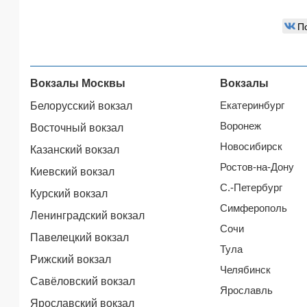
П
Вокзалы Москвы
Вокзалы
Екатеринбург
Белорусский вокзал
Воронеж
Восточный вокзал
Новосибирск
Казанский вокзал
Ростов-на-Дону
Киевский вокзал
С.-Петербург
Курский вокзал
Симферополь
Ленинградский вокзал
Сочи
Павелецкий вокзал
Тула
Рижский вокзал
Челябинск
Савёловский вокзал
Ярославль
Ярославский вокзал