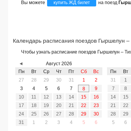
Вы можете
купить ЖД билет
на поезд
Гырш
Календарь расписания поездов Гыршелун –
Чтобы узнать расписание поездов Гыршелун – Тих
◄
Август 2026
Пн
Вт
Ср
Чт
Пт
Сб
Вс
Пн
Вт
27
28
29
30
31
1
2
31
1
3
4
5
6
7
9
7
8
8
10
11
12
13
14
15
16
14
15
17
18
19
20
21
22
23
21
22
24
25
26
27
28
29
30
28
29
31
1
2
3
4
5
6
5
6