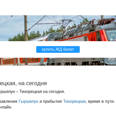
купить ЖД билет
ецкая, на сегодня
ршелун – Тихорецкая на сегодня.
правления
Гыршелун
и прибытия
Тихорецкая
, время в пути
нлайн.