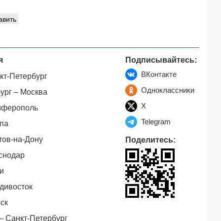
авить
я
Подписывайтесь:
ВКонтакте
кт-Петербург
Одноклассники
ург – Москва
X
мферополь
Telegram
па
тов-на-Дону
Поделитесь:
снодар
и
дивосток
ск
– Санкт-Петербург