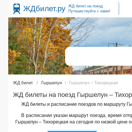
ЖД билет на поезд.
ЖДбилет.ру
Путешествуйте с нами!
ЖД билет
Гыршелун
Гыршелун – Тихорецкая
ЖД билеты на поезд Гыршелун – Тихор
ЖД билеты и расписание поездов по маршруту Гы
В расписании указан маршрут поезда, время от
Гыршелун – Тихорецкая на сегодня по низкой цене о