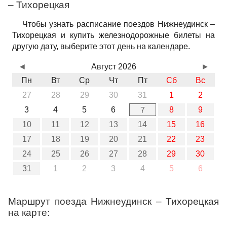
– Тихорецкая
Чтобы узнать расписание поездов Нижнеудинск –
Тихорецкая и купить железнодорожные билеты на
другую дату, выберите этот день на календаре.
◄
Август 2026
►
Пн
Вт
Ср
Чт
Пт
Сб
Вс
27
28
29
30
31
1
2
3
4
5
6
8
9
7
10
11
12
13
14
15
16
17
18
19
20
21
22
23
24
25
26
27
28
29
30
31
1
2
3
4
5
6
Маршрут поезда Нижнеудинск – Тихорецкая
на карте: