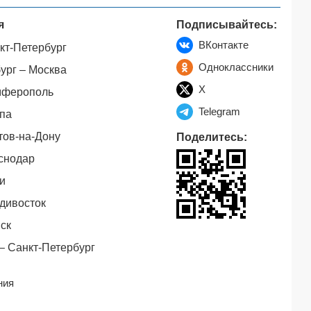
я
Подписывайтесь:
ВКонтакте
кт-Петербург
Одноклассники
ург – Москва
X
мферополь
Telegram
па
тов-на-Дону
Поделитесь:
снодар
и
дивосток
ск
– Санкт-Петербург
ния