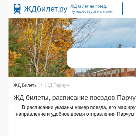
ЖД билет на поезд.
ЖДбилет.ру
Путешествуйте с нами!
ЖД Билеты
ЖД Парчум
ЖД билеты, расписание поездов Парчу
В расписании указаны номер поезда, его маршру
направление и удобное время отправления Парчум и 