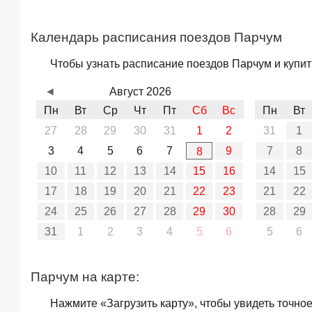
Календарь расписания поездов Парчум
Чтобы узнать расписание поездов Парчум и купит
◄
Август 2026
Пн
Вт
Ср
Чт
Пт
Сб
Вс
Пн
Вт
27
28
29
30
31
1
2
31
1
3
4
5
6
7
9
7
8
8
10
11
12
13
14
15
16
14
15
17
18
19
20
21
22
23
21
22
24
25
26
27
28
29
30
28
29
31
1
2
3
4
5
6
5
6
Парчум на карте:
Нажмите «Загрузить карту», чтобы увидеть точно