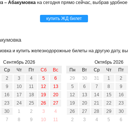
из – Абакумовка
на сегодня прямо сейчас, выбрав удобное
купить ЖД билет
акумовка
мовка и купить железнодорожные билеты на другую дату, вы
Сентябрь 2026
Октябрь 2026
Ср
Чт
Пт
Сб
Вс
Пн
Вт
Ср
Чт
Пт
2
3
4
5
6
29
30
31
1
2
9
10
11
12
13
5
6
7
8
9
16
17
18
19
20
12
13
14
15
16
23
24
25
26
27
19
20
21
22
23
30
1
2
3
4
26
27
28
29
30
7
8
9
10
11
2
3
4
5
6