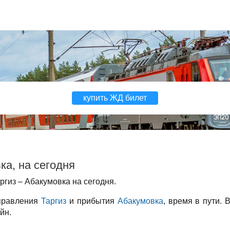
купить ЖД билет
ка, на сегодня
гиз – Абакумовка на сегодня.
тправления
Таргиз
и прибытия
Абакумовка
, время в пути. 
йн.