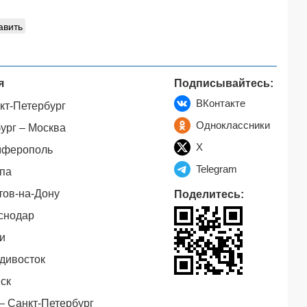
авить
я
Подписывайтесь:
ВКонтакте
кт-Петербург
Одноклассники
ург – Москва
X
мферополь
Telegram
па
тов-на-Дону
Поделитесь:
снодар
и
дивосток
ск
– Санкт-Петербург