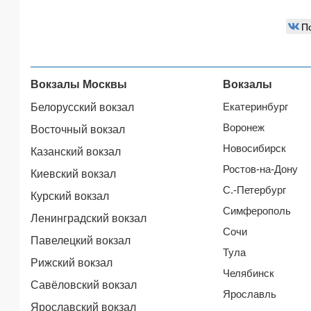
П
Вокзалы Москвы
Вокзалы
Екатеринбург
Белорусский вокзал
Воронеж
Восточный вокзал
Новосибирск
Казанский вокзал
Ростов-на-Дону
Киевский вокзал
С.-Петербург
Курский вокзал
Симферополь
Ленинградский вокзал
Сочи
Павелецкий вокзал
Тула
Рижский вокзал
Челябинск
Савёловский вокзал
Ярославль
Ярославский вокзал