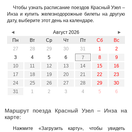
Чтобы узнать расписание поездов Красный Узел –
Инза и купить железнодорожные билеты на другую
дату, выберите этот день на календаре.
◄
Август 2026
►
Пн
Вт
Ср
Чт
Пт
Сб
Вс
27
28
29
30
31
1
2
3
4
5
6
8
9
7
10
11
12
13
14
15
16
17
18
19
20
21
22
23
24
25
26
27
28
29
30
31
1
2
3
4
5
6
Маршрут поезда Красный Узел – Инза на
карте:
Нажмите «Загрузить карту», чтобы увидеть