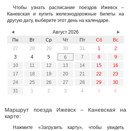
Чтобы узнать расписание поездов Ижевск –
Каневская и купить железнодорожные билеты на
другую дату, выберите этот день на календаре.
◄
Август 2026
►
Пн
Вт
Ср
Чт
Пт
Сб
Вс
27
28
29
30
31
1
2
3
4
5
7
8
9
6
10
11
12
13
14
15
16
17
18
19
20
21
22
23
24
25
26
27
28
29
30
31
1
2
3
4
5
6
Маршрут поезда Ижевск – Каневская на
карте:
Нажмите «Загрузить карту», чтобы увидеть