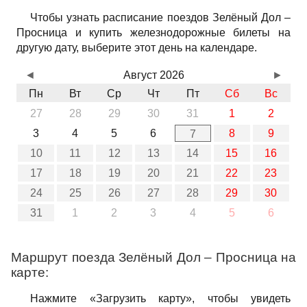
Чтобы узнать расписание поездов Зелёный Дол –
Просница и купить железнодорожные билеты на
другую дату, выберите этот день на календаре.
◄
Август 2026
►
Пн
Вт
Ср
Чт
Пт
Сб
Вс
27
28
29
30
31
1
2
3
4
5
6
8
9
7
10
11
12
13
14
15
16
17
18
19
20
21
22
23
24
25
26
27
28
29
30
31
1
2
3
4
5
6
Маршрут поезда Зелёный Дол – Просница на
карте:
Нажмите «Загрузить карту», чтобы увидеть