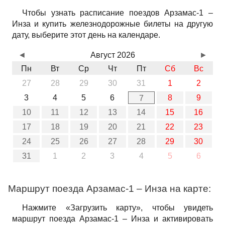
Чтобы узнать расписание поездов Арзамас-1 –
Инза и купить железнодорожные билеты на другую
дату, выберите этот день на календаре.
◄
Август 2026
►
Пн
Вт
Ср
Чт
Пт
Сб
Вс
27
28
29
30
31
1
2
3
4
5
6
8
9
7
10
11
12
13
14
15
16
17
18
19
20
21
22
23
24
25
26
27
28
29
30
31
1
2
3
4
5
6
Маршрут поезда Арзамас-1 – Инза на карте:
Нажмите «Загрузить карту», чтобы увидеть
маршрут поезда Арзамас-1 – Инза и активировать