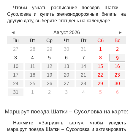
Чтобы узнать расписание поездов Шатки –
Сусоловка и купить железнодорожные билеты на
другую дату, выберите этот день на календаре.
◄
Август 2026
►
Пн
Вт
Ср
Чт
Пт
Сб
Вс
27
28
29
30
31
1
2
3
4
5
6
7
8
9
10
11
12
13
14
15
16
17
18
19
20
21
22
23
24
25
26
27
28
29
30
31
1
2
3
4
5
6
Маршрут поезда Шатки – Сусоловка на карте:
Нажмите «Загрузить карту», чтобы увидеть
маршрут поезда Шатки – Сусоловка и активировать