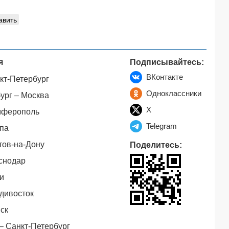
авить
я
Подписывайтесь:
ВКонтакте
кт-Петербург
Одноклассники
ург – Москва
X
мферополь
Telegram
па
тов-на-Дону
Поделитесь:
снодар
и
дивосток
ск
– Санкт-Петербург