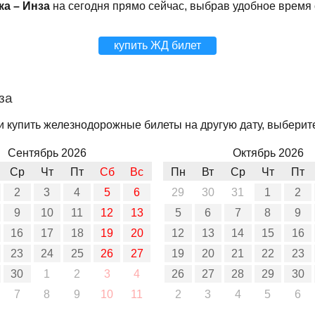
ка – Инза
на сегодня прямо сейчас, выбрав удобное время
купить ЖД билет
за
и купить железнодорожные билеты на другую дату, выберите
Сентябрь 2026
Октябрь 2026
Ср
Чт
Пт
Сб
Вс
Пн
Вт
Ср
Чт
Пт
2
3
4
5
6
29
30
31
1
2
9
10
11
12
13
5
6
7
8
9
16
17
18
19
20
12
13
14
15
16
23
24
25
26
27
19
20
21
22
23
30
1
2
3
4
26
27
28
29
30
7
8
9
10
11
2
3
4
5
6