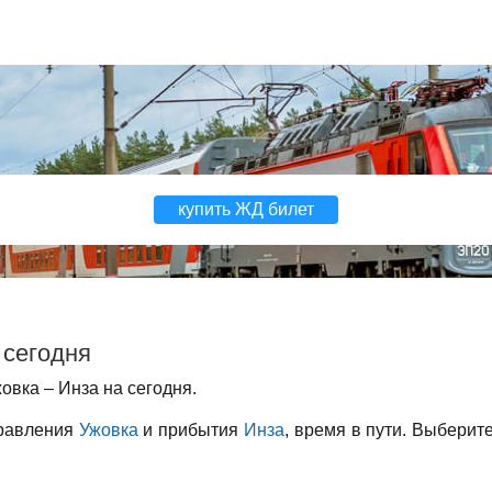
купить ЖД билет
 сегодня
вка – Инза на сегодня.
правления
Ужовка
и прибытия
Инза
, время в пути. Выберит