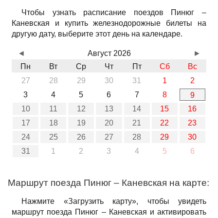
Чтобы узнать расписание поездов Пинюг –
Каневская и купить железнодорожные билеты на
другую дату, выберите этот день на календаре.
◄
Август 2026
►
Пн
Вт
Ср
Чт
Пт
Сб
Вс
27
28
29
30
31
1
2
3
4
5
6
7
8
9
10
11
12
13
14
15
16
17
18
19
20
21
22
23
24
25
26
27
28
29
30
31
1
2
3
4
5
6
Маршрут поезда Пинюг – Каневская на карте:
Нажмите «Загрузить карту», чтобы увидеть
маршрут поезда Пинюг – Каневская и активировать