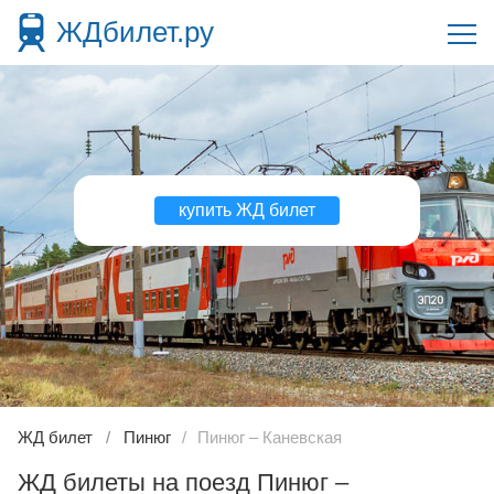
ЖДбилет.ру
купить ЖД билет
ЖД билет
Пинюг
Пинюг – Каневская
ЖД билеты на поезд Пинюг –