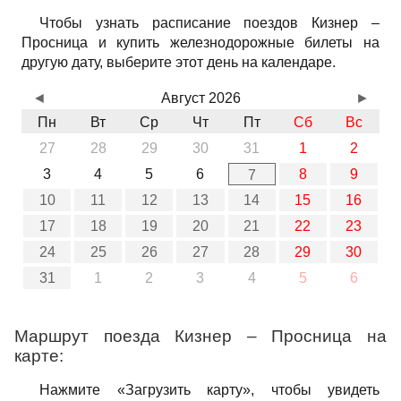
Чтобы узнать расписание поездов Кизнер –
Просница и купить железнодорожные билеты на
другую дату, выберите этот день на календаре.
◄
Август 2026
►
Пн
Вт
Ср
Чт
Пт
Сб
Вс
27
28
29
30
31
1
2
3
4
5
6
8
9
7
10
11
12
13
14
15
16
17
18
19
20
21
22
23
24
25
26
27
28
29
30
31
1
2
3
4
5
6
Маршрут поезда Кизнер – Просница на
карте:
Нажмите «Загрузить карту», чтобы увидеть