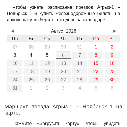
Чтобы узнать расписание поездов Агрыз-1 –
Ноябрьск 1 и купить железнодорожные билеты на
другую дату, выберите этот день на календаре.
◄
Август 2026
►
Пн
Вт
Ср
Чт
Пт
Сб
Вс
27
28
29
30
31
1
2
3
4
5
7
8
9
6
10
11
12
13
14
15
16
17
18
19
20
21
22
23
24
25
26
27
28
29
30
31
1
2
3
4
5
6
Маршрут поезда Агрыз-1 – Ноябрьск 1 на
карте:
Нажмите «Загрузить карту», чтобы увидеть