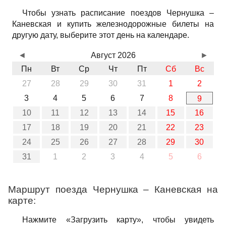
Чтобы узнать расписание поездов Чернушка –
Каневская и купить железнодорожные билеты на
другую дату, выберите этот день на календаре.
◄
Август 2026
►
Пн
Вт
Ср
Чт
Пт
Сб
Вс
27
28
29
30
31
1
2
3
4
5
6
7
8
9
10
11
12
13
14
15
16
17
18
19
20
21
22
23
24
25
26
27
28
29
30
31
1
2
3
4
5
6
Маршрут поезда Чернушка – Каневская на
карте:
Нажмите «Загрузить карту», чтобы увидеть