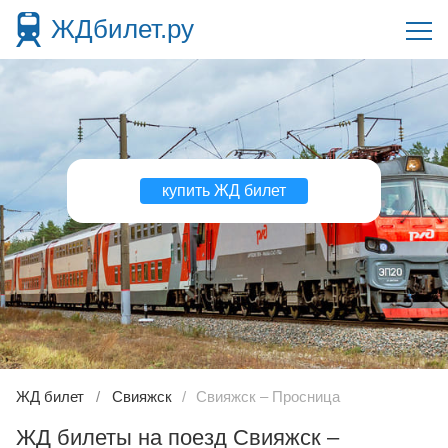
ЖДбилет.ру
купить ЖД билет
ЖД билет
Свияжск
Свияжск – Просница
ЖД билеты на поезд Свияжск –