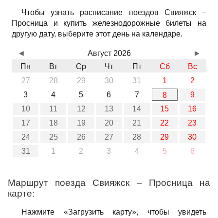
Чтобы узнать расписание поездов Свияжск –
Просница и купить железнодорожные билеты на
другую дату, выберите этот день на календаре.
◄
Август 2026
►
Пн
Вт
Ср
Чт
Пт
Сб
Вс
27
28
29
30
31
1
2
3
4
5
6
7
9
8
10
11
12
13
14
15
16
17
18
19
20
21
22
23
24
25
26
27
28
29
30
31
1
2
3
4
5
6
Маршрут поезда Свияжск – Просница на
карте:
Нажмите «Загрузить карту», чтобы увидеть