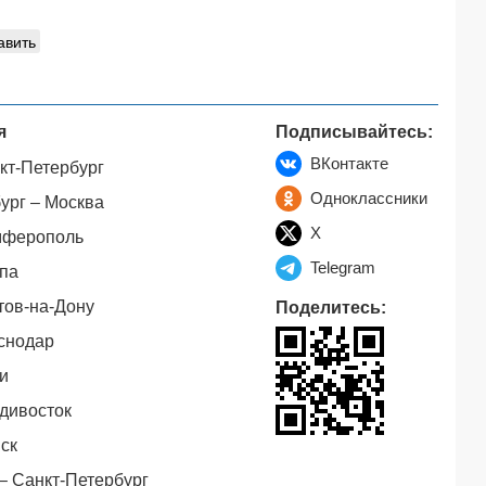
авить
я
Подписывайтесь:
ВКонтакте
кт-Петербург
Одноклассники
ург – Москва
X
мферополь
Telegram
па
тов-на-Дону
Поделитесь:
снодар
и
дивосток
ск
– Санкт-Петербург