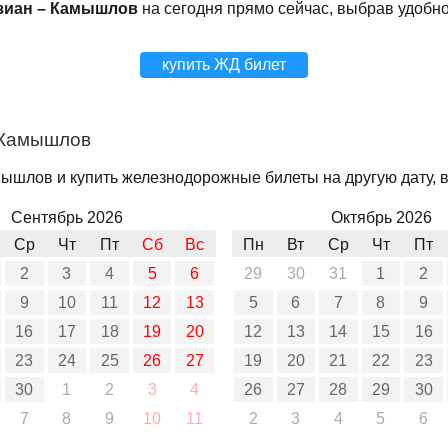
зиан – Камышлов
на сегодня прямо сейчас, выбрав удобн
купить ЖД билет
 Камышлов
ышлов и купить железнодорожные билеты на другую дату, в
Сентябрь 2026
Октябрь 2026
Ср
Чт
Пт
Сб
Вс
Пн
Вт
Ср
Чт
Пт
2
3
4
5
6
29
30
31
1
2
9
10
11
12
13
5
6
7
8
9
16
17
18
19
20
12
13
14
15
16
23
24
25
26
27
19
20
21
22
23
30
1
2
3
4
26
27
28
29
30
7
8
9
10
11
2
3
4
5
6