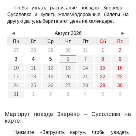
Чтобы узнать расписание поездов Зверево –
Сусоловка и купить железнодорожные билеты на
другую дату, выберите этот день на календаре.
◄
Август 2026
►
Пн
Вт
Ср
Чт
Пт
Сб
Вс
27
28
29
30
31
1
2
3
4
5
7
8
9
6
10
11
12
13
14
15
16
17
18
19
20
21
22
23
24
25
26
27
28
29
30
31
1
2
3
4
5
6
Маршрут поезда Зверево – Сусоловка на
карте:
Нажмите «Загрузить карту», чтобы увидеть