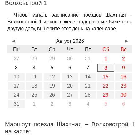
Волховстрой 1
Чтобы узнать расписание поездов Шахтная –
Волховстрой 1 и купить железнодорожные билеты на
другую дату, выберите этот день на календаре.
◄
Август 2026
►
Пн
Вт
Ср
Чт
Пт
Сб
Вс
27
28
29
30
31
1
2
3
4
5
6
7
9
8
10
11
12
13
14
15
16
17
18
19
20
21
22
23
24
25
26
27
28
29
30
31
1
2
3
4
5
6
Маршрут поезда Шахтная – Волховстрой 1
на карте: