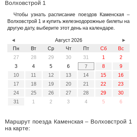
Волховстрой 1
Чтобы узнать расписание поездов Каменская –
Волховстрой 1 и купить железнодорожные билеты на
другую дату, выберите этот день на календаре.
◄
Август 2026
►
Пн
Вт
Ср
Чт
Пт
Сб
Вс
27
28
29
30
31
1
2
3
4
5
6
8
9
7
10
11
12
13
14
15
16
17
18
19
20
21
22
23
24
25
26
27
28
29
30
31
1
2
3
4
5
6
Маршрут поезда Каменская – Волховстрой 1
на карте: