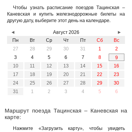
Чтобы узнать расписание поездов Тацинская –
Каневская и купить железнодорожные билеты на
другую дату, выберите этот день на календаре.
◄
Август 2026
►
Пн
Вт
Ср
Чт
Пт
Сб
Вс
27
28
29
30
31
1
2
3
4
5
6
7
8
9
10
11
12
13
14
15
16
17
18
19
20
21
22
23
24
25
26
27
28
29
30
31
1
2
3
4
5
6
Маршрут поезда Тацинская – Каневская на
карте:
Нажмите «Загрузить карту», чтобы увидеть