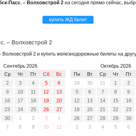
бск-Пасс. – Волховстрой 2
на сегодня прямо сейчас, выбр
купить ЖД билет
с. – Волховстрой 2
– Волховстрой 2 и купить железнодорожные билеты на другу
Сентябрь 2026
Октябрь 2026
Ср
Чт
Пт
Сб
Вс
Пн
Вт
Ср
Чт
Пт
2
3
4
5
6
29
30
31
1
2
9
10
11
12
13
5
6
7
8
9
16
17
18
19
20
12
13
14
15
16
23
24
25
26
27
19
20
21
22
23
30
1
2
3
4
26
27
28
29
30
7
8
9
10
11
2
3
4
5
6