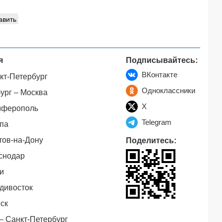
авить
я
Подписывайтесь:
ВКонтакте
кт-Петербург
Одноклассники
ург – Москва
X
мферополь
Telegram
па
тов-на-Дону
Поделитесь:
снодар
и
дивосток
ск
– Санкт-Петербург