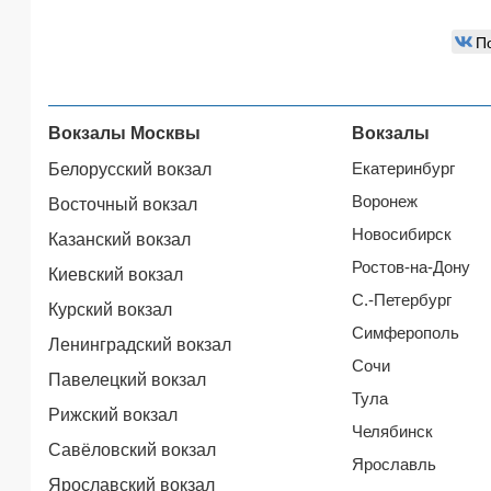
П
Вокзалы Москвы
Вокзалы
Екатеринбург
Белорусский вокзал
Воронеж
Восточный вокзал
Новосибирск
Казанский вокзал
Ростов-на-Дону
Киевский вокзал
С.-Петербург
Курский вокзал
Симферополь
Ленинградский вокзал
Сочи
Павелецкий вокзал
Тула
Рижский вокзал
Челябинск
Савёловский вокзал
Ярославль
Ярославский вокзал