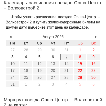
Календарь расписания поездов Орша-Центр.
– Волховстрой 2
Чтобы узнать расписание поездов Орша-Центр. –
Волховстрой 2 и купить железнодорожные билеты на
другую дату, выберите этот день на календаре.
◄
Август 2026
►
Пн
Вт
Ср
Чт
Пт
Сб
Вс
27
28
29
30
31
1
2
3
4
5
6
8
9
7
10
11
12
13
14
15
16
17
18
19
20
21
22
23
24
25
26
27
28
29
30
31
1
2
3
4
5
6
Маршрут поезда Орша-Центр. – Волховстрой
2 на карте: