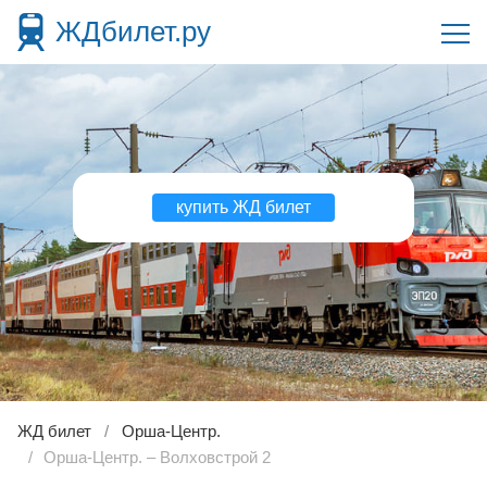
ЖДбилет.ру
купить ЖД билет
ЖД билет
Орша-Центр.
Орша-Центр. – Волховстрой 2