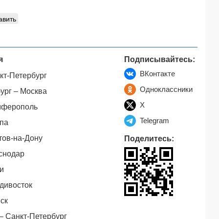
авить
я
Подписывайтесь:
ВКонтакте
кт-Петербург
Одноклассники
ург – Москва
X
мферополь
Telegram
па
тов-на-Дону
Поделитесь:
снодар
и
дивосток
ск
– Санкт-Петербург