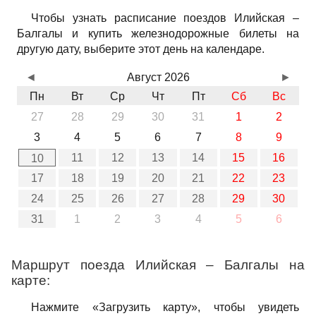
Чтобы узнать расписание поездов Илийская –
Балгалы и купить железнодорожные билеты на
другую дату, выберите этот день на календаре.
◄
Август 2026
►
Пн
Вт
Ср
Чт
Пт
Сб
Вс
27
28
29
30
31
1
2
3
4
5
6
7
8
9
11
12
13
14
15
16
10
17
18
19
20
21
22
23
24
25
26
27
28
29
30
31
1
2
3
4
5
6
Маршрут поезда Илийская – Балгалы на
карте:
Нажмите «Загрузить карту», чтобы увидеть