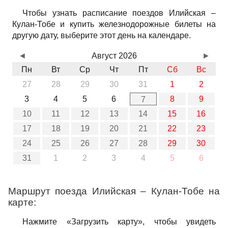
Чтобы узнать расписание поездов Илийская –
Кулан-Тобе и купить железнодорожные билеты на
другую дату, выберите этот день на календаре.
◄
Август 2026
►
Пн
Вт
Ср
Чт
Пт
Сб
Вс
27
28
29
30
31
1
2
3
4
5
6
8
9
7
10
11
12
13
14
15
16
17
18
19
20
21
22
23
24
25
26
27
28
29
30
31
1
2
3
4
5
6
Маршрут поезда Илийская – Кулан-Тобе на
карте:
Нажмите «Загрузить карту», чтобы увидеть