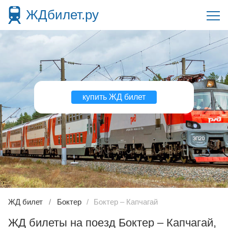
ЖДбилет.ру
купить ЖД билет
ЖД билет
Боктер
Боктер – Капчагай
ЖД билеты на поезд Боктер – Капчагай,