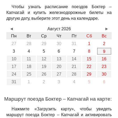
Чтобы узнать расписание поездов Боктер –
Капчагай и купить железнодорожные билеты на
другую дату, выберите этот день на календаре.
◄
Август 2026
►
Пн
Вт
Ср
Чт
Пт
Сб
Вс
27
28
29
30
31
1
2
3
4
5
6
7
8
9
10
11
12
13
14
15
16
17
18
19
20
21
22
23
24
25
26
27
28
29
30
31
1
2
3
4
5
6
Маршрут поезда Боктер – Капчагай на карте:
Нажмите «Загрузить карту», чтобы увидеть
маршрут поезда Боктер – Капчагай и активировать