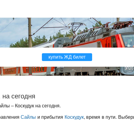
купить ЖД билет
 на сегодня
лы – Коскудук на сегодня.
правления
Сайлы
и прибытия
Коскудук
, время в пути. Выбер