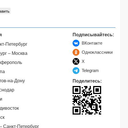
авить
я
Подписывайтесь:
ВКонтакте
кт-Петербург
Одноклассники
ург – Москва
X
мферополь
Telegram
па
тов-на-Дону
Поделитесь:
снодар
и
дивосток
ск
– Санкт-Петербург