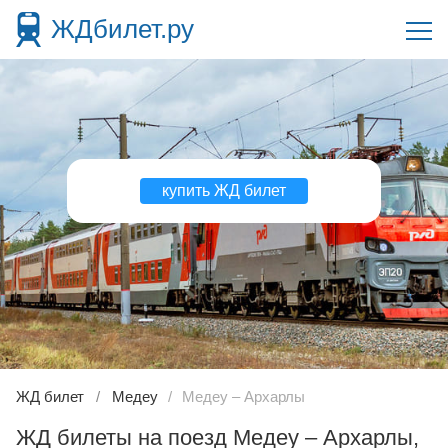
ЖДбилет.ру
купить ЖД билет
ЖД билет
Медеу
Медеу – Архарлы
ЖД билеты на поезд Медеу – Архарлы,